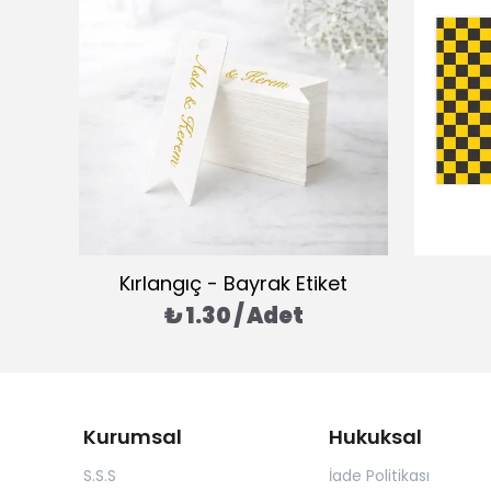
Kırlangıç - Bayrak Etiket
₺ 1.30 / Adet
Kurumsal
Hukuksal
S.S.S
İade Politikası