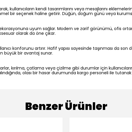
k, kullanıcıların kendi tasarımlarını veya mesajlarını eklemelerine
 bir seçenek haline getirir. Düğün, doğum günü veya kurumsal etki
ekorasyonuna uyum sağlar. Modern ve zarif görünümü, ofis ortamla
ksesuar olarak da öne çıkar.
anıcı konforunu artırır. Hafif yapısı sayesinde taşınması da son de
in büyük bir avantaj sunar.
lar, kırılma, çatlama veya çizilme gibi durumlar için kullanıcıların
ındığında, olası bir hasar durumunda kargo personeli ile tutanak
Benzer Ürünler