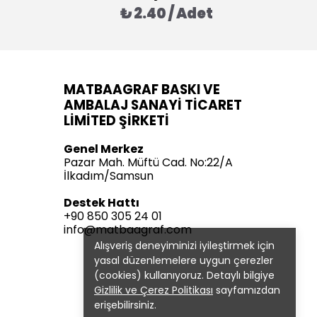
₺ 2.40 / Adet
MATBAAGRAF BASKI VE
AMBALAJ SANAYİ TİCARET
LİMİTED ŞİRKETİ
Genel Merkez
Pazar Mah. Müftü Cad. No:22/A
İlkadım/Samsun
Destek Hattı
+90 850 305 24 01
info@matbaagraf.com
Alışveriş deneyiminizi iyileştirmek için
yasal düzenlemelere uygun çerezler
(cookies) kullanıyoruz. Detaylı bilgiye
Gizlilik ve Çerez Politikası
sayfamızdan
erişebilirsiniz.