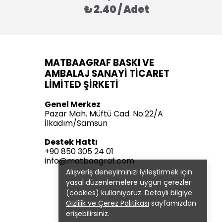
₺ 2.40 / Adet
MATBAAGRAF BASKI VE
AMBALAJ SANAYİ TİCARET
LİMİTED ŞİRKETİ
Genel Merkez
Pazar Mah. Müftü Cad. No:22/A
İlkadım/Samsun
Destek Hattı
+90 850 305 24 01
info@matbaagraf.com
Alışveriş deneyiminizi iyileştirmek için
yasal düzenlemelere uygun çerezler
(cookies) kullanıyoruz. Detaylı bilgiye
Gizlilik ve Çerez Politikası
sayfamızdan
erişebilirsiniz.