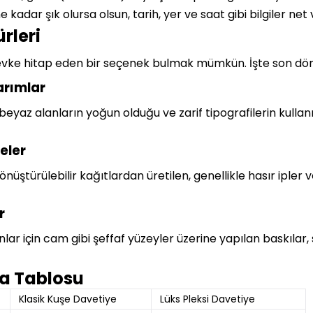
kadar şık olursa olsun, tarih, yer ve saat gibi bilgiler net 
rleri
vke hitap eden bir seçenek bulmak mümkün. İşte son dön
arımlar
 beyaz alanların yoğun olduğu ve zarif tipografilerin kullan
eler
dönüştürülebilir kağıtlardan üretilen, genellikle hasır ipler
r
lar için cam gibi şeffaf yüzeyler üzerine yapılan baskılar,
ma Tablosu
Klasik Kuşe Davetiye
Lüks Pleksi Davetiye