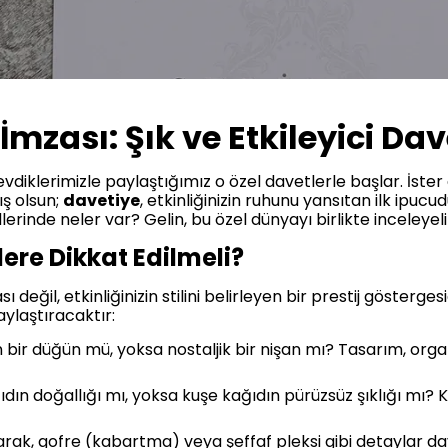
 İmzası: Şık ve Etkileyici Da
diklerimizle paylaştığımız o özel davetlerle başlar. İster 
ış olsun;
davetiye
, etkinliğinizin ruhunu yansıtan ilk ipucu
lerinde neler var? Gelin, bu özel dünyayı birlikte inceleyel
ere Dikkat Edilmeli?
 değil, etkinliğinizin stilini belirleyen bir prestij gösterge
ylaştıracaktır:
bir düğün mü, yoksa nostaljik bir nişan mı? Tasarım, org
dın doğallığı mı, yoksa kuşe kağıdın pürüzsüz şıklığı mı? Ka
arak, gofre (kabartma) veya şeffaf pleksi gibi detaylar dav