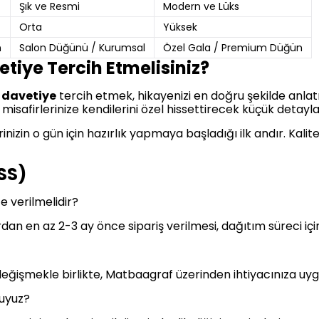
Şık ve Resmi
Modern ve Lüks
Orta
Yüksek
n
Salon Düğünü / Kurumsal
Özel Gala / Premium Düğün
tiye Tercih Etmelisiniz?
l davetiye
tercih etmek, hikayenizi en doğru şekilde anlat
 misafirlerinize kendilerini özel hissettirecek küçük detaylar
inizin o gün için hazırlık yapmaya başladığı ilk andır. Kali
SS)
e verilmelidir?
 en az 2-3 ay önce sipariş verilmesi, dağıtım süreci için 
eğişmekle birlikte, Matbaagraf üzerinden ihtiyacınıza uygun
muyuz?