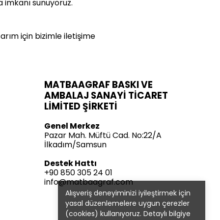
ma imkanı sunuyoruz.
rım için bizimle iletişime
MATBAAGRAF BASKI VE
AMBALAJ SANAYİ TİCARET
LİMİTED ŞİRKETİ
Genel Merkez
Pazar Mah. Müftü Cad. No:22/A
İlkadım/Samsun
Destek Hattı
+90 850 305 24 01
info@matbaagraf.com
Alışveriş deneyiminizi iyileştirmek için
yasal düzenlemelere uygun çerezler
(cookies) kullanıyoruz. Detaylı bilgiye