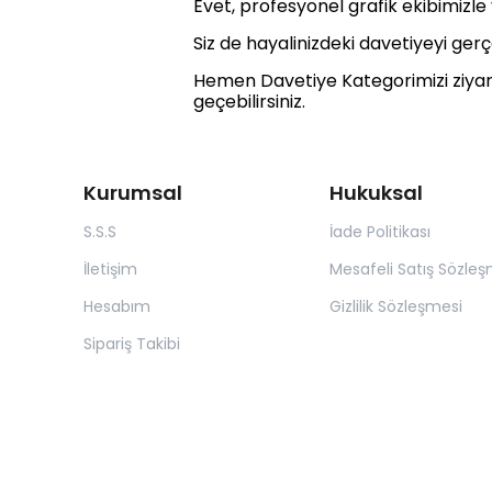
Evet, profesyonel grafik ekibimizle 
Siz de hayalinizdeki davetiyeyi ge
Hemen Davetiye Kategorimizi ziyaret
geçebilirsiniz.
Kurumsal
Hukuksal
S.S.S
İade Politikası
İletişim
Mesafeli Satış Sözleş
Hesabım
Gizlilik Sözleşmesi
Sipariş Takibi