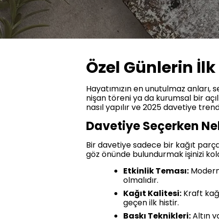
Özel Günlerin İlk
Hayatımızın en unutulmaz anları, sev
nişan töreni ya da kurumsal bir açıl
nasıl yapılır ve 2025 davetiye trend
Davetiye Seçerken Nel
Bir davetiye sadece bir kağıt parçası
göz önünde bulundurmak işinizi kola
Etkinlik Teması:
Modern 
olmalıdır.
Kağıt Kalitesi:
Kraft kağı
geçen ilk histir.
Baskı Teknikleri:
Altın v