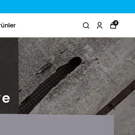
0
ünler
ye