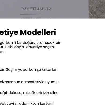
vetiye Modelleri
görkemli bir düğün, ister sıcak bir
dur. Peki, doğru davetiye seçimi
im.
sidir. Seçim yaparken şu kriterleri
anizasyonun atmosferiyle uyumlu
ğıt dokusu, misafirlerinizin eline
etiyeyi sıradanlıktan kurtarır.